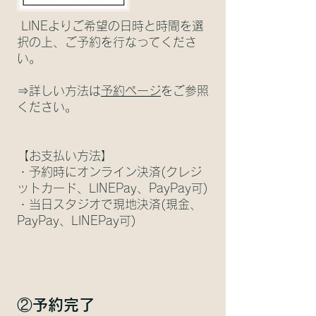
​LINEより
ご
希望の日
時と時間を選
択の上、ご予約を行なってくださ
い。
⇒詳しい方法は
予約ページ
をご参照
ください。
【お支払い方
法
】
・予約時にオンライン
決済(クレジ
ットカード、LINEPay、PayPay可)
・当日スタジオで現地決済(現金、
PayPay、LINEPay可)
②予
約完了