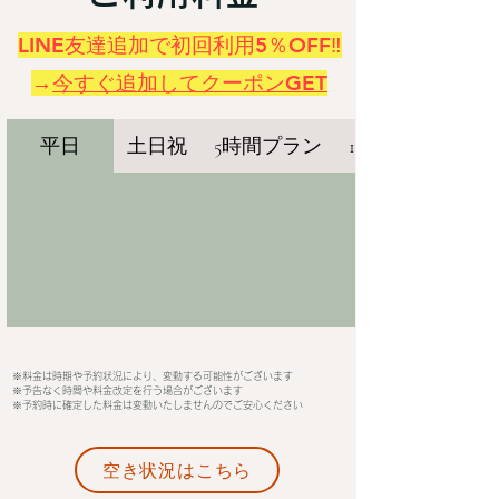
LINE友達追加で初回利用5％OFF‼
→
今すぐ追加してクーポンGET
平日
土日祝
5時間プラン
10時間プラン
※料金は時期や予約状況により、変動する可能性がございます
※予告なく時間や料金改定を行う場合がございます
※予約時に確定した料金は変動いたしませんのでご安心ください
空き状況はこちら